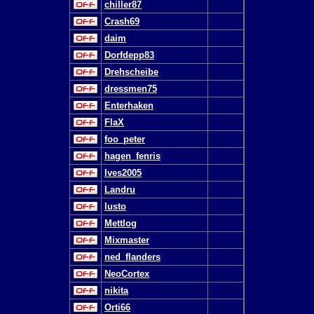
chiller87
Crash69
daim
Dorfdepp83
Drehscheibe
dressmen75
Enterhaken
FlaX
foo_peter
hagen_fenris
Ives2005
Landru
lusto
Mettlog
Mixmaster
ned_flanders
NeoCortex
nikita
Orti66