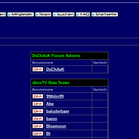
DsChAeK Forum Admins
Benutzername
Nachricht
DsChAeK
dboxTV Beta Tester
Benutzername
Nachricht
99thlin99
Abe
baluderbaer
banjo
Bluemoon
Bt