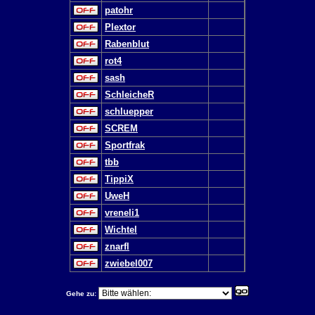
patohr
Plextor
Rabenblut
rot4
sash
SchleicheR
schluepper
SCREM
Sportfrak
tbb
TippiX
UweH
vreneli1
Wichtel
znarfl
zwiebel007
Gehe zu: