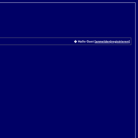
� Hallo Gast [
anmelden
|
registrieren
]