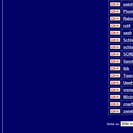
pato
Plext
Rabe
rot4
sash
Schl
schl
SCR
Sport
tbb
Tipp
Uwe
vrene
Wicht
znarf
zwie
Gehe zu: