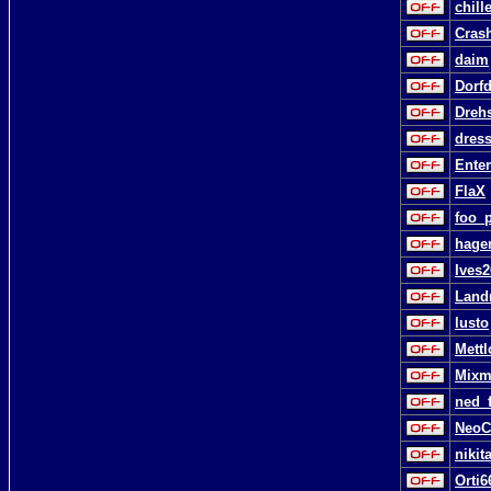
chill
Cras
daim
Dorf
Dreh
dres
Ente
FlaX
foo_p
hage
Ives
Land
lusto
Mettl
Mixm
ned_
NeoC
nikit
Orti6