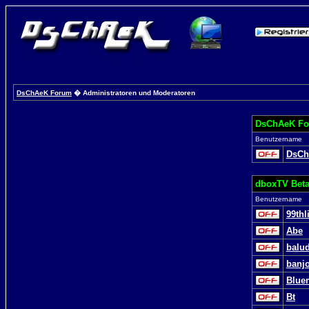
DsChAeK Forum
� Administratoren und Moderatoren
DsChAeK Fo
Benutzername
DsC
dboxTV Beta
Benutzername
99thl
Abe
balu
banj
Blue
Bt