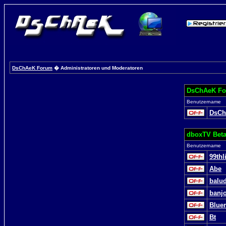
DsChAeK Forum
� Administratoren und Moderatoren
DsChAeK Fo
Benutzername
DsC
dboxTV Beta
Benutzername
99thl
Abe
balu
banj
Blue
Bt