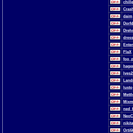
chill
Cras
daim
Dorf
Dreh
dres
Ente
FlaX
foo_p
hage
Ives
Land
lusto
Mettl
Mixm
ned_
NeoC
nikit
Orti6