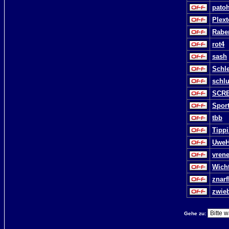
pato
Plext
Rabe
rot4
sash
Schl
schl
SCR
Sport
tbb
Tipp
Uwe
vrene
Wicht
znarf
zwie
Gehe zu: