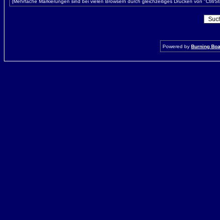
(Mehrfache Markierungen sind bei vielen Browsern durch gleichzeitiges Drücken von "Ctrl/St
Powered by
Burning Boar