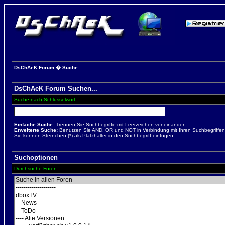
DsChAeK Forum
� Suche
DsChAeK Forum Suchen...
Suche nach Schlüsselwort
Einfache Suche:
Trennen Sie Suchbegriffe mit Leerzeichen voneinander.
Erweiterte Suche:
Benutzen Sie AND, OR und NOT in Verbindung mit Ihren Suchbegriffen, 
Sie können Sternchen (*) als Platzhalter in den Suchbegriff einfügen.
Suchoptionen
Durchsuche Foren