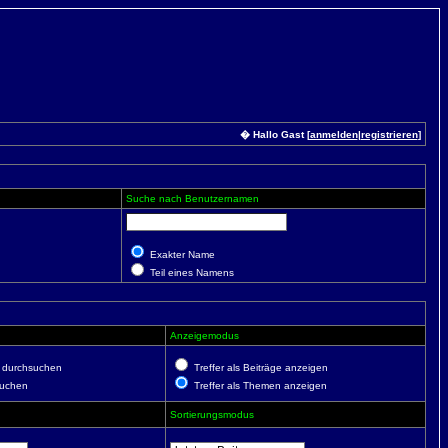
� Hallo Gast [
anmelden
|
registrieren
]
Suche nach Benutzernamen
Exakter Name
Teil eines Namens
Anzeigemodus
 durchsuchen
Treffer als Beiträge anzeigen
suchen
Treffer als Themen anzeigen
Sortierungsmodus