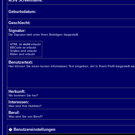
MSN Screenname:
Geburtsdatum:
Geschlecht:
Signatur:
Die Signatur wird unter Ihren Beiträgen dargestellt.
HTML ist
nicht
erlaubt
BBCode ist erlaubt
Smilies sind erlaubt
Bilder sind erlaubt
Benutzertext:
Hier können Sie einen kurzen informativen Text eingeben, der in Ihrem Profil dargestellt wer
Herkunft:
Wo kommen Sie her?
Interessen:
Was sind Ihre Hobbies?
Beruf:
Was sind Sie von Beruf?
� Benutzereinstellungen