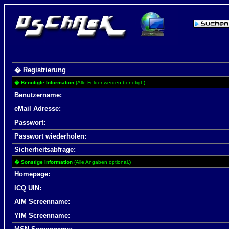
� Registrierung
� Benötigte Information
(Alle Felder werden benötigt.)
Benutzername:
eMail Adresse:
Passwort:
Passwort wiederholen:
Sicherheitsabfrage:
� Sonstige Information
(Alle Angaben optional.)
Homepage:
ICQ UIN:
AIM Screenname:
YIM Screenname: