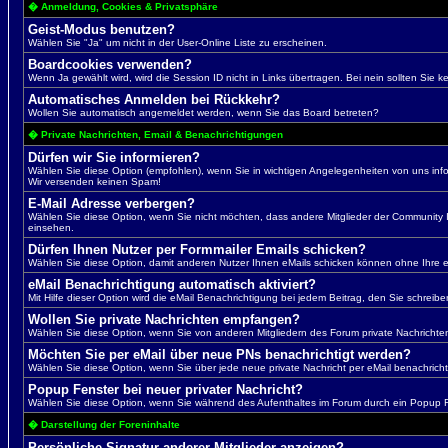
� Anmeldung, Cookies & Privatsphäre
Geist-Modus benutzen?
Wählen Sie "Ja" um nicht in der User-Online Liste zu erscheinen.
Boardcookies verwenden?
Wenn Ja gewählt wird, wird die Session ID nicht in Links übertragen. Bei nein sollten Sie
Automatisches Anmelden bei Rückkehr?
Wollen Sie automatisch angemeldet werden, wenn Sie das Board betreten?
� Private Nachrichten, Email & Benachrichtigungen
Dürfen wir Sie informieren?
Wählen Sie diese Option (empfohlen), wenn Sie in wichtigen Angelegenheiten von uns infor
Wir versenden keinen Spam!
E-Mail Adresse verbergen?
Wählen Sie diese Option, wenn Sie nicht möchten, dass andere Mitglieder der Community I
einsehen.
Dürfen Ihnen Nutzer per Formmailer Emails schicken?
Wählen Sie diese Option, damit anderen Nutzer Ihnen eMails schicken können ohne Ihre 
eMail Benachrichtigung automatisch aktiviert?
Mit Hilfe dieser Option wird die eMail Benachrichtigung bei jedem Beitrag, den Sie schreiben
Wollen Sie private Nachrichten empfangen?
Wählen Sie diese Option, wenn Sie von anderen Mitgliedern des Forum private Nachrichte
Möchten Sie per eMail über neue PNs benachrichtigt werden?
Wählen Sie diese Option, wenn Sie über jede neue private Nachricht per eMail benachrich
Popup Fenster bei neuer privater Nachricht?
Wählen Sie diese Option, wenn Sie während des Aufenthaltes im Forum durch ein Popup Fe
� Darstellung der Foreninhalte
Persönliche Signatur anderer Mitglieder anzeigen?