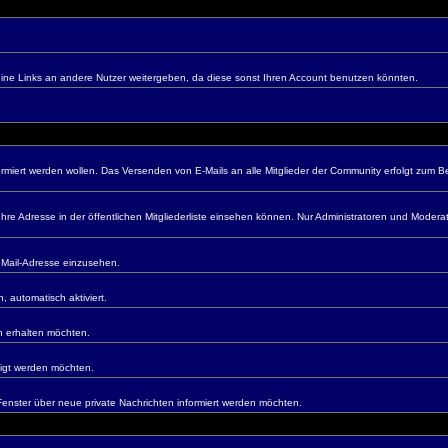
 keine Links an andere Nutzer weitergeben, da diese sonst Ihren Account benutzen könnten.
miert werden wollen. Das Versenden von E-Mails an alle Mitglieder der Community erfolgt zum Be
hre Adresse in der öffentlichen Mitgliederliste einsehen können. Nur Administratoren und Moder
eMail-Adresse einzusehen.
, automatisch aktiviert.
n erhalten möchten.
tigt werden möchten.
nster über neue private Nachrichten informiert werden möchten.