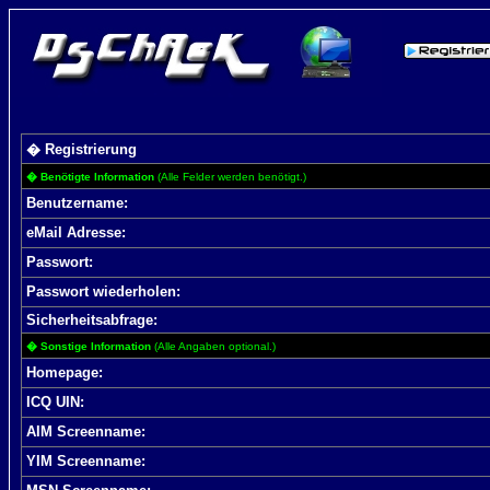
� Registrierung
� Benötigte Information
(Alle Felder werden benötigt.)
Benutzername:
eMail Adresse:
Passwort:
Passwort wiederholen:
Sicherheitsabfrage:
� Sonstige Information
(Alle Angaben optional.)
Homepage:
ICQ UIN:
AIM Screenname:
YIM Screenname: