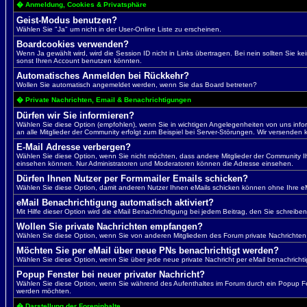
� Anmeldung, Cookies & Privatsphäre
Geist-Modus benutzen?
Wählen Sie "Ja" um nicht in der User-Online Liste zu erscheinen.
Boardcookies verwenden?
Wenn Ja gewählt wird, wird die Session ID nicht in Links übertragen. Bei nein sollten Sie k
sonst Ihren Account benutzen könnten.
Automatisches Anmelden bei Rückkehr?
Wollen Sie automatisch angemeldet werden, wenn Sie das Board betreten?
� Private Nachrichten, Email & Benachrichtigungen
Dürfen wir Sie informieren?
Wählen Sie diese Option (empfohlen), wenn Sie in wichtigen Angelegenheiten von uns info
an alle Mitglieder der Community erfolgt zum Beispiel bei Server-Störungen. Wir versenden
E-Mail Adresse verbergen?
Wählen Sie diese Option, wenn Sie nicht möchten, dass andere Mitglieder der Community Ihre
einsehen können. Nur Administratoren und Moderatoren können die Adresse einsehen.
Dürfen Ihnen Nutzer per Formmailer Emails schicken?
Wählen Sie diese Option, damit anderen Nutzer Ihnen eMails schicken können ohne Ihre e
eMail Benachrichtigung automatisch aktiviert?
Mit Hilfe dieser Option wird die eMail Benachrichtigung bei jedem Beitrag, den Sie schreiben,
Wollen Sie private Nachrichten empfangen?
Wählen Sie diese Option, wenn Sie von anderen Mitgliedern des Forum private Nachrichten
Möchten Sie per eMail über neue PNs benachrichtigt werden?
Wählen Sie diese Option, wenn Sie über jede neue private Nachricht per eMail benachricht
Popup Fenster bei neuer privater Nachricht?
Wählen Sie diese Option, wenn Sie während des Aufenthaltes im Forum durch ein Popup Fen
werden möchten.
� Darstellung der Foreninhalte