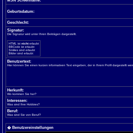
MSN Screenname:
Geburtsdatum:
Geschlecht:
Signatur:
Die Signatur wird unter Ihren Beiträgen dargestellt.
HTML ist
nicht
erlaubt
BBCode ist erlaubt
Smilies sind erlaubt
Bilder sind erlaubt
Benutzertext:
Hier können Sie einen kurzen informativen Text eingeben, der in Ihrem Profil dargestellt wer
Herkunft:
Wo kommen Sie her?
Interessen:
Was sind Ihre Hobbies?
Beruf:
Was sind Sie von Beruf?
� Benutzereinstellungen