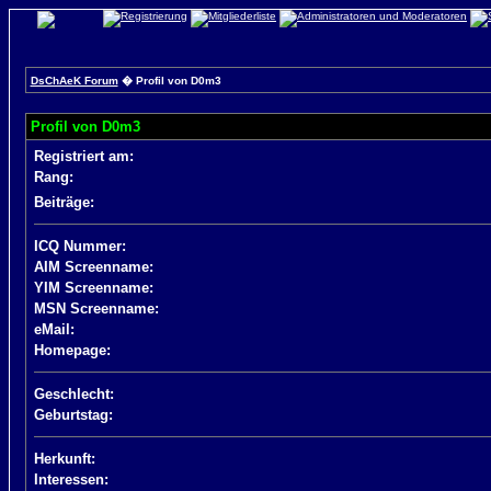
DsChAeK Forum
� Profil von D0m3
Profil von D0m3
Registriert am:
Rang:
Beiträge:
ICQ Nummer:
AIM Screenname:
YIM Screenname:
MSN Screenname:
eMail:
Homepage:
Geschlecht:
Geburtstag:
Herkunft:
Interessen: