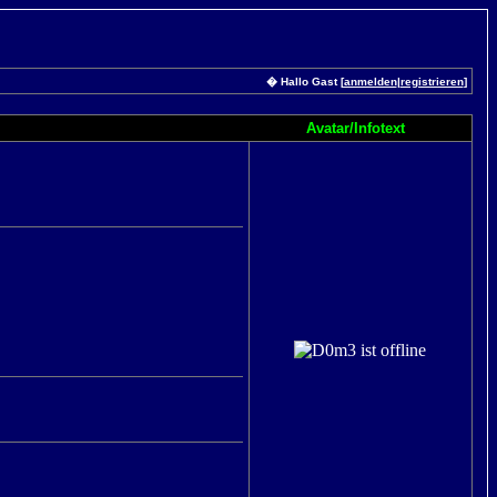
� Hallo Gast [
anmelden
|
registrieren
]
Avatar/Infotext