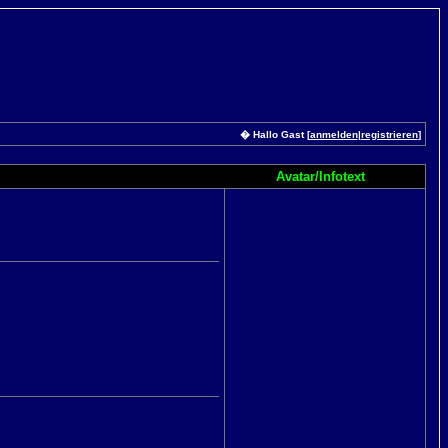
� Hallo Gast [
anmelden
|
registrieren
]
Avatar/Infotext