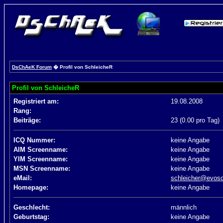
DsChAeK Forum
� Profil von SchleicheR
Profil von SchleicheR
Registriert am:
19.08.2008
Rang:
Beiträge:
23 (0.00 pro Tag)
ICQ Nummer:
keine Angabe
AIM Screenname:
keine Angabe
YIM Screenname:
keine Angabe
MSN Screenname:
keine Angabe
eMail:
schleicher@evoso
Homepage:
keine Angabe
Geschlecht:
männlich
Geburtstag:
keine Angabe