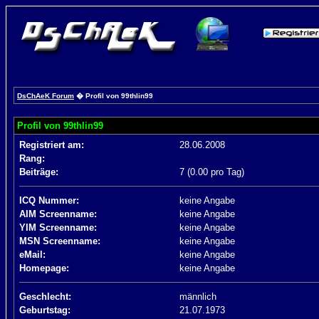
DsChAeK Forum
� Profil von 99thlin99
Profil von 99thlin99
Registriert am:
28.06.2008
Rang:
Beiträge:
7 (0.00 pro Tag)
ICQ Nummer:
keine Angabe
AIM Screenname:
keine Angabe
YIM Screenname:
keine Angabe
MSN Screenname:
keine Angabe
eMail:
keine Angabe
Homepage:
keine Angabe
Geschlecht:
männlich
Geburtstag:
21.07.1973