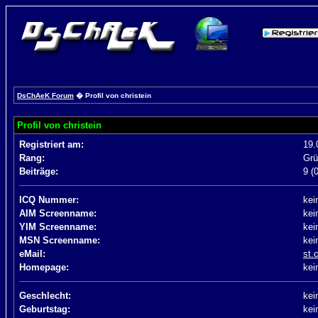
DsChAeK Forum
� Profil von christein
Profil von christein
Registriert am:
19.
Rang:
Grü
Beiträge:
9 (
ICQ Nummer:
kei
AIM Screenname:
kei
YIM Screenname:
kei
MSN Screenname:
kei
eMail:
st.
Homepage:
kei
Geschlecht:
kei
Geburtstag:
kei