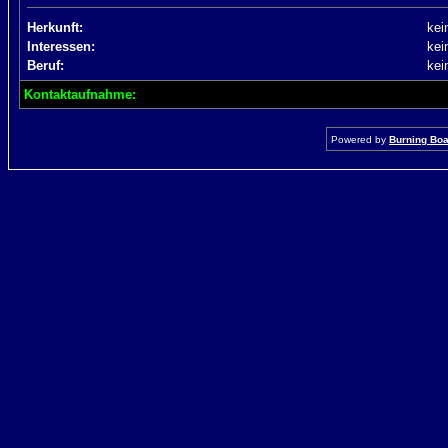
Herkunft:
kei
Interessen:
kei
Beruf:
kei
Kontaktaufnahme:
Powered by
Burning Boar