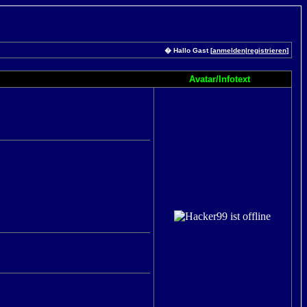
� Hallo Gast [
anmelden
|
registrieren
]
Avatar/Infotext