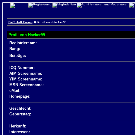
DsChAeK Forum
� Profil von Hacker99
Profil von Hacker99
Registriert am:
Rang:
Beiträge:
ICQ Nummer:
AIM Screenname:
YIM Screenname:
MSN Screenname:
eMail:
Homepage:
Geschlecht:
Geburtstag:
Herkunft:
Interessen: