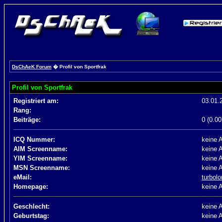
DsChAeK Forum
� Profil von Sportfrak
Profil von Sportfrak
Registriert am:
03.01.
Rang:
Beiträge:
0 (0.00
ICQ Nummer:
keine 
AIM Screenname:
keine 
YIM Screenname:
keine 
MSN Screenname:
keine 
eMail:
turbol
Homepage:
keine 
Geschlecht:
keine 
Geburtstag:
keine 