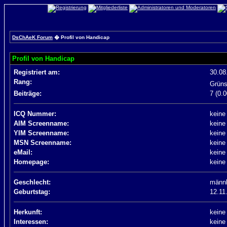
DsChAeK Forum
� Profil von Handicap
Profil von Handicap
Registriert am:
30.08
Rang:
Grün
Beiträge:
7 (0.
ICQ Nummer:
keine
AIM Screenname:
keine
YIM Screenname:
keine
MSN Screenname:
keine
eMail:
keine
Homepage:
keine
Geschlecht:
männl
Geburtstag:
12.11
Herkunft:
keine
Interessen:
keine