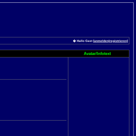
� Hallo Gast [
anmelden
|
registrieren
]
Avatar/Infotext