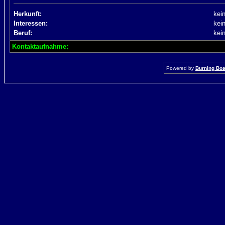
Herkunft:
kei
Interessen:
kei
Beruf:
kei
Kontaktaufnahme:
Powered by
Burning Boar