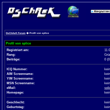
DsChAeK Forum
� Profil von splice
Profil von splice
Registriert am:
11.
Rang:
Grü
Beiträge:
0 (0
ICQ Nummer:
kei
AIM Screenname:
kei
YIM Screenname:
kei
MSN Screenname:
kei
eMail:
spl
Homepage:
kei
Geschlecht:
kei
Geburtstag:
kei