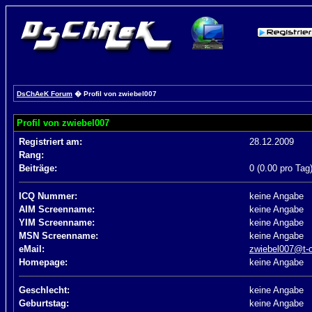
DsChAeK Forum
� Profil von zwiebel007
Profil von zwiebel007
Registriert am:
28.12.2009
Rang:
Beiträge:
0 (0.00 pro Tag
ICQ Nummer:
keine Angabe
AIM Screenname:
keine Angabe
YIM Screenname:
keine Angabe
MSN Screenname:
keine Angabe
eMail:
zwiebel007@t-o
Homepage:
keine Angabe
Geschlecht:
keine Angabe
Geburtstag:
keine Angabe