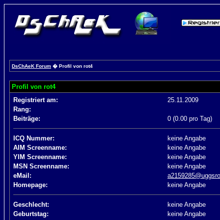
DsChAeK Forum
� Profil von rot4
Profil von rot4
Registriert am:
25.11.2009
Rang:
Beiträge:
0 (0.00 pro Tag)
ICQ Nummer:
keine Angabe
AIM Screenname:
keine Angabe
YIM Screenname:
keine Angabe
MSN Screenname:
keine Angabe
eMail:
a2159285@uggsr
Homepage:
keine Angabe
Geschlecht:
keine Angabe
Geburtstag:
keine Angabe