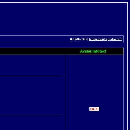
� Hallo Gast [
anmelden
|
registrieren
]
Avatar/Infotext