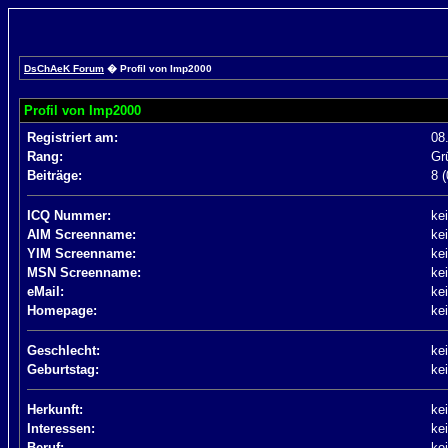
DsChAeK Forum
� Profil von Imp2000
Profil von Imp2000
Registriert am:
08
Rang:
Gr
Beiträge:
8 
ICQ Nummer:
ke
AIM Screenname:
ke
YIM Screenname:
ke
MSN Screenname:
ke
eMail:
ke
Homepage:
ke
Geschlecht:
ke
Geburtstag:
ke
Herkunft:
ke
Interessen:
ke
Beruf:
ke