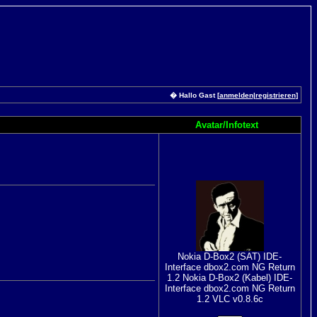
� Hallo Gast [
anmelden
|
registrieren
]
Avatar/Infotext
Nokia D-Box2 (SAT) IDE-
Interface dbox2.com NG Return
1.2 Nokia D-Box2 (Kabel) IDE-
Interface dbox2.com NG Return
1.2 VLC v0.8.6c