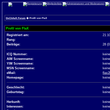
DsChAeK Forum
� Profil von FlaX
Profil von FlaX
Registriert am:
21.1
Rang:
Beiträge:
28 (0
ICQ Nummer:
kein
AIM Screenname:
kein
YIM Screenname:
kein
MSN Screenname:
kein
eMail:
flax
Homepage:
kein
Geschlecht:
kein
Geburtstag:
kein
Herkunft:
kein
Interessen:
kein