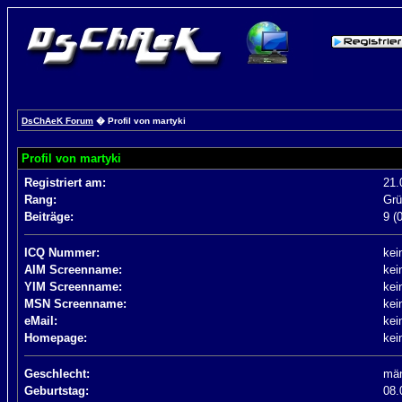
DsChAeK Forum
� Profil von martyki
Profil von martyki
Registriert am:
21.
Rang:
Grü
Beiträge:
9 (
ICQ Nummer:
kei
AIM Screenname:
kei
YIM Screenname:
kei
MSN Screenname:
kei
eMail:
kei
Homepage:
kei
Geschlecht:
män
Geburtstag:
08.