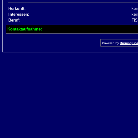
Herkunft:
kei
Interessen:
kei
Beruf:
FiS
Kontaktaufnahme:
Powered by
Burning Boar