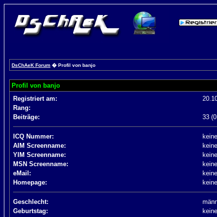
DsChAeK Forum
� Profil von banjo
Profil von banjo
Registriert am:
20.1
Rang:
Beiträge:
33 (0
ICQ Nummer:
kein
AIM Screenname:
kein
YIM Screenname:
kein
MSN Screenname:
kein
eMail:
kein
Homepage:
kein
Geschlecht:
männ
Geburtstag:
kein