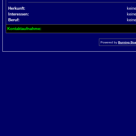
Herkunft:
kein
Interessen:
kein
Beruf:
kein
Kontaktaufnahme:
Powered by
Burning Boar