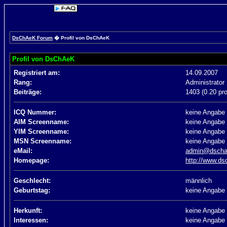
DsChAeK Forum
� Profil von DsChAeK
Profil von DsChAeK
Registriert am:
14.09.2007
Rang:
Administrator
Beiträge:
1403 (0.20 pr
ICQ Nummer:
keine Angabe
AIM Screenname:
keine Angabe
YIM Screenname:
keine Angabe
MSN Screenname:
keine Angabe
eMail:
admin@dscha
Homepage:
http://www.ds
Geschlecht:
männlich
Geburtstag:
keine Angabe
Herkunft:
keine Angabe
Interessen:
keine Angabe