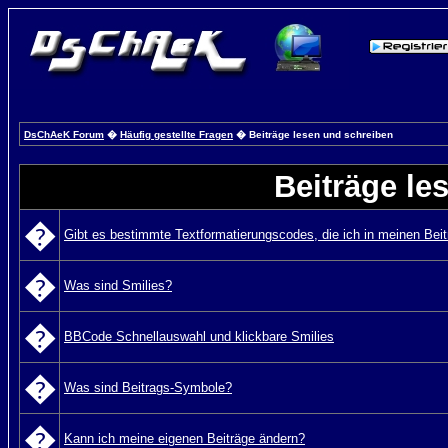
DsChAeK Forum
�
Häufig gestellte Fragen
� Beiträge lesen und schreiben
Beiträge le
�
Gibt es bestimmte Textformatierungscodes, die ich in meinen Bei
�
Was sind Smilies?
�
BBCode Schnellauswahl und klickbare Smilies
�
Was sind Beitrags-Symbole?
�
Kann ich meine eigenen Beiträge ändern?