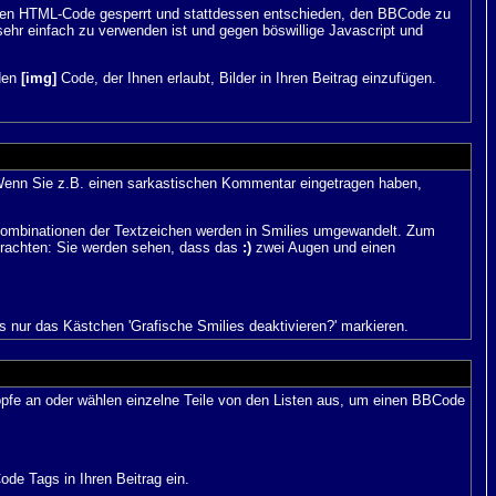
 den HTML-Code gesperrt und stattdessen entschieden, den BBCode zu
sehr einfach zu verwenden ist und gegen böswillige Javascript und
 den
[img]
Code, der Ihnen erlaubt, Bilder in Ihren Beitrag einzufügen.
n. Wenn Sie z.B. einen sarkastischen Kommentar eingetragen haben,
 Kombinationen der Textzeichen werden in Smilies umgewandelt. Zum
trachten: Sie werden sehen, dass das
:)
zwei Augen und einen
 nur das Kästchen 'Grafische Smilies deaktivieren?' markieren.
nöpfe an oder wählen einzelne Teile von den Listen aus, um einen BBCode
de Tags in Ihren Beitrag ein.