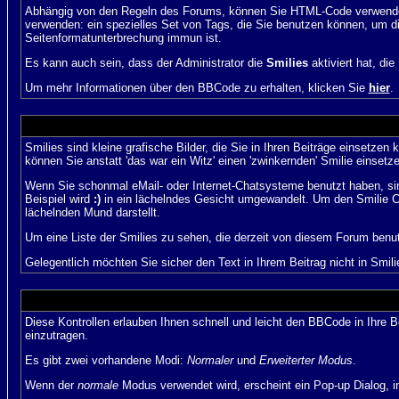
Abhängig von den Regeln des Forums, können Sie HTML-Code verwenden,
verwenden: ein spezielles Set von Tags, die Sie benutzen können, um di
Seitenformatunterbrechung immun ist.
Es kann auch sein, dass der Administrator die
Smilies
aktiviert hat, di
Um mehr Informationen über den BBCode zu erhalten, klicken Sie
hier
.
Smilies sind kleine grafische Bilder, die Sie in Ihren Beiträge einsetz
können Sie anstatt 'das war ein Witz' einen 'zwinkernden' Smilie einsetze
Wenn Sie schonmal eMail- oder Internet-Chatsysteme benutzt haben, si
Beispiel wird
:)
in ein lächelndes Gesicht umgewandelt. Um den Smilie C
lächelnden Mund darstellt.
Um eine Liste der Smilies zu sehen, die derzeit von diesem Forum benu
Gelegentlich möchten Sie sicher den Text in Ihrem Beitrag nicht in Smi
Diese Kontrollen erlauben Ihnen schnell und leicht den BBCode in Ihre 
einzutragen.
Es gibt zwei vorhandene Modi:
Normaler
und
Erweiterter Modus
.
Wenn der
normale
Modus verwendet wird, erscheint ein Pop-up Dialog, in