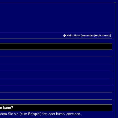
� Hallo Gast [
anmelden
|
registrieren
]
en kann?
dem Sie sie (zum Beispiel) fett oder kursiv anzeigen.