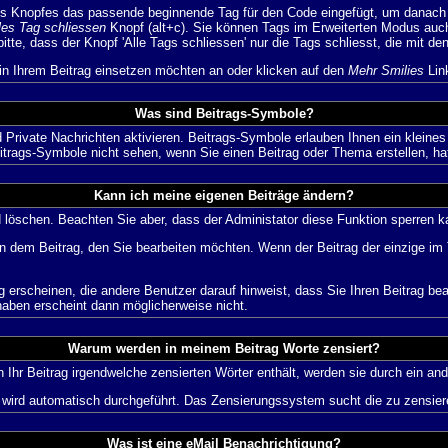
s Knopfes das passende beginnende Tag für den Code eingefügt, um danach d
les Tag schliessen
Knopf (alt+c). Sie können Tags im Erweiterten Modus auc
tte, dass der Knopf 'Alle Tags schliessen' nur die Tags schliesst, die mit de
 in Ihrem Beitrag einsetzen möchten an oder klicken auf den
Mehr Smilies
Link
Was sind Beitrags-Symbole?
Private Nachrichten aktivieren. Beitrags-Symbole erlauben Ihnen ein kleine
itrags-Symbole nicht sehen, wenn Sie einen Beitrag oder Thema erstellen, hat
Kann ich meine eigenen Beiträge ändern?
nd löschen. Beachten Sie aber, dass der Administator diese Funktion sperren 
in dem Beitrag, den Sie bearbeiten möchten. Wenn der Beitrag der einzige 
rscheinen, die andere Benutzer darauf hinweist, dass Sie Ihren Beitrag bea
haben erscheint dann möglicherweise nicht.
Warum werden in meinem Beitrag Worte zensiert?
hr Beitrag irgendwelche zensierten Wörter enthält, werden sie durch ein and
n wird automatisch durchgeführt. Das Zensierungssystem sucht die zu zensier
Was ist eine eMail Benachrichtigung?