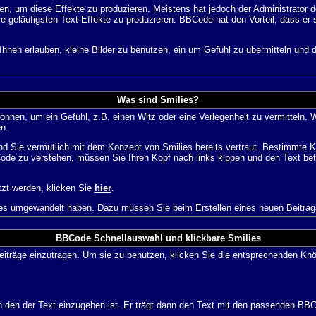
 um diese Effekte zu produzieren. Meistens hat jedoch der Administrator
e geläufigsten Text-Effekte zu produzieren. BBCode hat den Vorteil, dass er 
e Ihnen erlauben, kleine Bilder zu benutzen, ein um Gefühl zu übermitteln und
Was sind Smilies?
en können, um ein Gefühl, z.B. einen Witz oder eine Verlegenheit zu vermittel
n.
nd Sie vermutlich mit dem Konzept von Smilies bereits vertraut. Bestimmte
ode zu verstehen, müssen Sie Ihren Kopf nach links kippen und den Text be
tzt werden, klicken Sie
hier
.
lies umgewandelt haben. Dazu müssen Sie beim Erstellen eines neuen Beitrags
BBCode Schnellauswahl und klickbare Smilies
Beiträge einzutragen. Um sie zu benutzen, klicken Sie die entsprechenden K
 den der Text einzugeben ist. Er trägt dann den Text mit den passenden BBCo