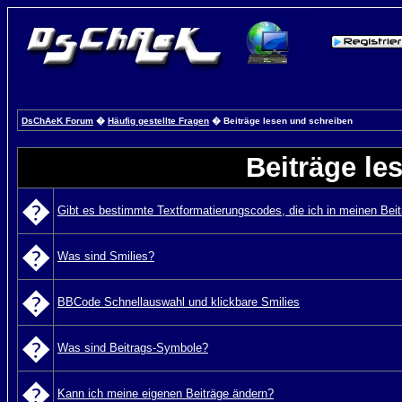
DsChAeK Forum
�
Häufig gestellte Fragen
� Beiträge lesen und schreiben
Beiträge le
�
Gibt es bestimmte Textformatierungscodes, die ich in meinen Bei
�
Was sind Smilies?
�
BBCode Schnellauswahl und klickbare Smilies
�
Was sind Beitrags-Symbole?
�
Kann ich meine eigenen Beiträge ändern?