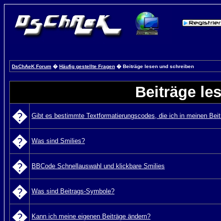
DsChAeK Forum
�
Häufig gestellte Fragen
� Beiträge lesen und schreiben
Beiträge le
�
Gibt es bestimmte Textformatierungscodes, die ich in meinen Bei
�
Was sind Smilies?
�
BBCode Schnellauswahl und klickbare Smilies
�
Was sind Beitrags-Symbole?
�
Kann ich meine eigenen Beiträge ändern?