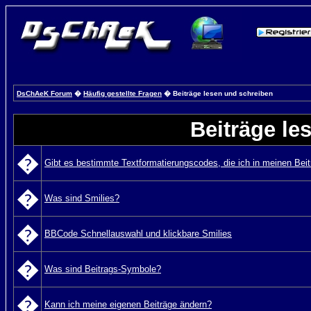
DsChAeK Forum
�
Häufig gestellte Fragen
� Beiträge lesen und schreiben
Beiträge le
�
Gibt es bestimmte Textformatierungscodes, die ich in meinen Bei
�
Was sind Smilies?
�
BBCode Schnellauswahl und klickbare Smilies
�
Was sind Beitrags-Symbole?
�
Kann ich meine eigenen Beiträge ändern?