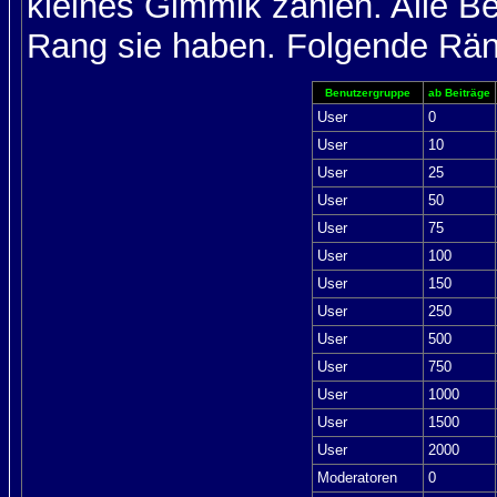
kleines Gimmik zählen. Alle Be
Rang sie haben. Folgende Räng
Benutzergruppe
ab Beiträge
User
0
User
10
User
25
User
50
User
75
User
100
User
150
User
250
User
500
User
750
User
1000
User
1500
User
2000
Moderatoren
0