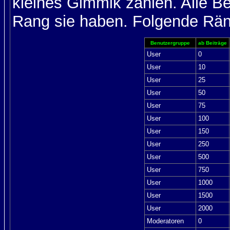
kleines Gimmik zählen. Alle Be
Rang sie haben. Folgende Räng
Benutzergruppe
ab Beiträge
User
0
User
10
User
25
User
50
User
75
User
100
User
150
User
250
User
500
User
750
User
1000
User
1500
User
2000
Moderatoren
0