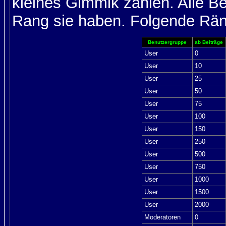
kleines Gimmik zählen. Alle Be
Rang sie haben. Folgende Räng
Benutzergruppe
ab Beiträge
User
0
User
10
User
25
User
50
User
75
User
100
User
150
User
250
User
500
User
750
User
1000
User
1500
User
2000
Moderatoren
0