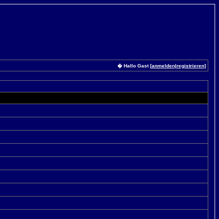
� Hallo Gast [
anmelden
|
registrieren
]