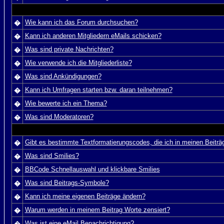
Wie kann ich das Forum durchsuchen?
�
Kann ich anderen Mitgliedern eMails schicken?
�
Was sind private Nachrichten?
�
Wie verwende ich die Mitgliederliste?
�
Was sind Ankündigungen?
�
Kann ich Umfragen starten bzw. daran teilnehmen?
�
Wie bewerte ich ein Thema?
�
Was sind Moderatoren?
�
Gibt es bestimmte Textformatierungscodes, die ich in meinen Beitr
�
Was sind Smilies?
�
BBCode Schnellauswahl und klickbare Smilies
�
Was sind Beitrags-Symbole?
�
Kann ich meine eigenen Beiträge ändern?
�
Warum werden in meinem Beitrag Worte zensiert?
�
Was ist eine eMail Benachrichtigung?
�