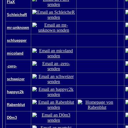
FlaX
SchleicheR
mr-unknown
schluepper
micoland
-zero-
schweizer
happyc2k
Rabenblut
D0m3