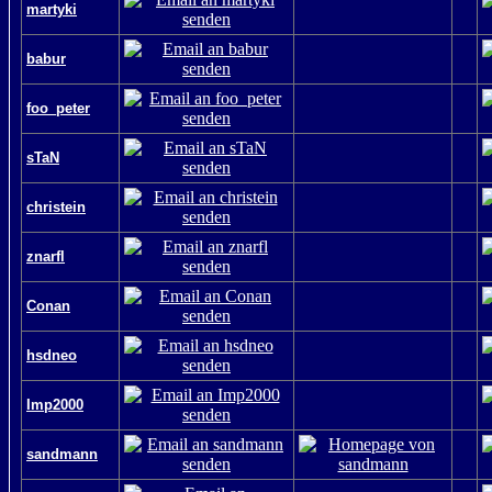
martyki
babur
foo_peter
sTaN
christein
znarfl
Conan
hsdneo
Imp2000
sandmann