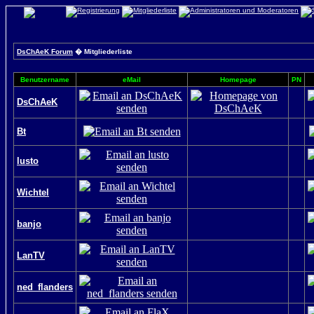
DsChAeK Forum
� Mitgliederliste
Benutzername
eMail
Homepage
PN
DsChAeK
Bt
lusto
Wichtel
banjo
LanTV
ned_flanders