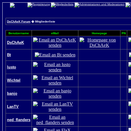
DsChAeK Forum
� Mitgliederliste
Benutzername
eMail
Homepage
PN
DsChAeK
Bt
lusto
Wichtel
banjo
LanTV
ned_flanders