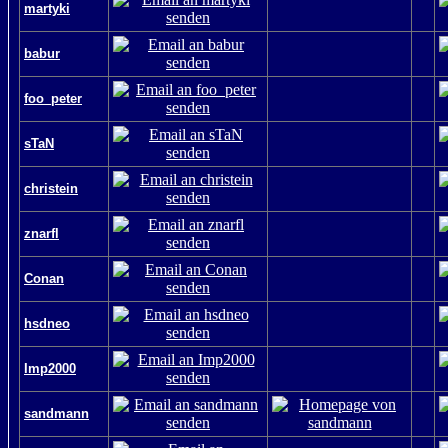
martyki
babur
foo_peter
sTaN
christein
znarfl
Conan
hsdneo
Imp2000
sandmann