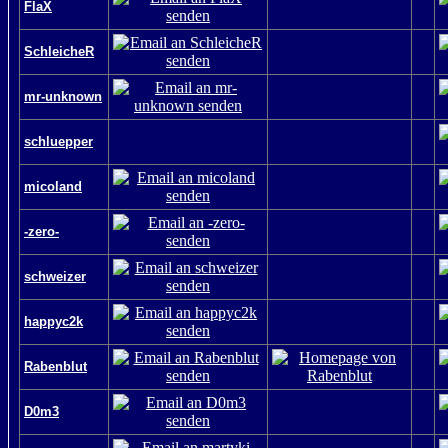
FlaX
SchleicheR
mr-unknown
schluepper
micoland
-zero-
schweizer
happyc2k
Rabenblut
D0m3