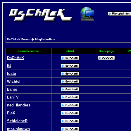
DsChAeK Forum
� Mitgliederliste
Benutzername
eMail
Homepage
P
DsChAeK
Bt
lusto
Wichtel
banjo
LanTV
ned_flanders
FlaX
SchleicheR
mr-unknown