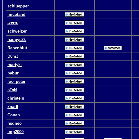
schluepper
micoland
-zero-
schweizer
happyc2k
Rabenblut
D0m3
martyki
babur
foo_peter
sTaN
christein
znarfl
Conan
hsdneo
Imp2000