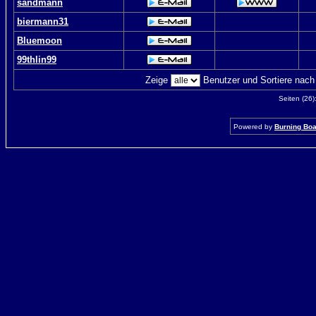
sandmann
biermann31
Bluemoon
99thlin99
Zeige
Benutzer und Sortiere nac
Seiten (26)
Powered by
Burning Boar