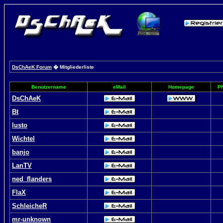
DsChAeK Forum
� Mitgliederliste
Benutzername
eMail
Homepage
P
DsChAeK
Bt
lusto
Wichtel
banjo
LanTV
ned_flanders
FlaX
SchleicheR
mr-unknown