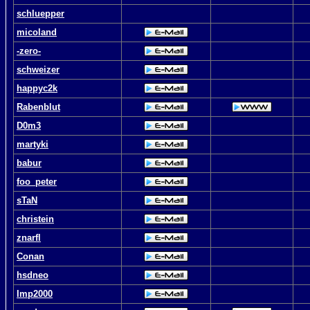
schluepper
micoland
-zero-
schweizer
happyc2k
Rabenblut
D0m3
martyki
babur
foo_peter
sTaN
christein
znarfl
Conan
hsdneo
Imp2000