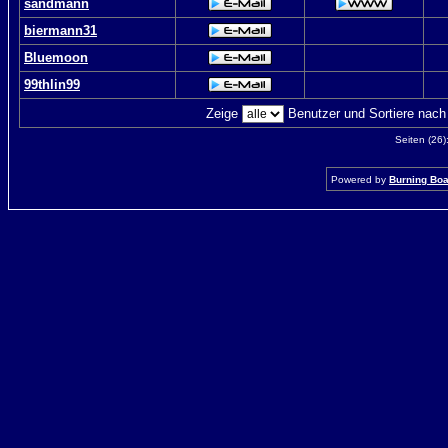
sandmann
biermann31
Bluemoon
99thlin99
Zeige
Benutzer und Sortiere nac
Seiten (26)
Powered by
Burning Boar