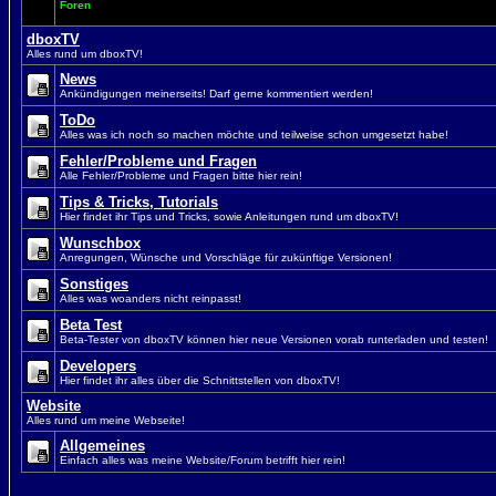
Foren
dboxTV
Alles rund um dboxTV!
News
Ankündigungen meinerseits! Darf gerne kommentiert werden!
ToDo
Alles was ich noch so machen möchte und teilweise schon umgesetzt habe!
Fehler/Probleme und Fragen
Alle Fehler/Probleme und Fragen bitte hier rein!
Tips & Tricks, Tutorials
Hier findet ihr Tips und Tricks, sowie Anleitungen rund um dboxTV!
Wunschbox
Anregungen, Wünsche und Vorschläge für zukünftige Versionen!
Sonstiges
Alles was woanders nicht reinpasst!
Beta Test
Beta-Tester von dboxTV können hier neue Versionen vorab runterladen und testen!
Developers
Hier findet ihr alles über die Schnittstellen von dboxTV!
Website
Alles rund um meine Webseite!
Allgemeines
Einfach alles was meine Website/Forum betrifft hier rein!