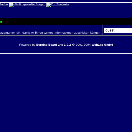
n
utzernamen ein, damit wir Ihnen weitere Informationen zuschicken können.
Powered by
Burning Board Lite 1.0.2
� 2001-2004
WoltLab GmbH