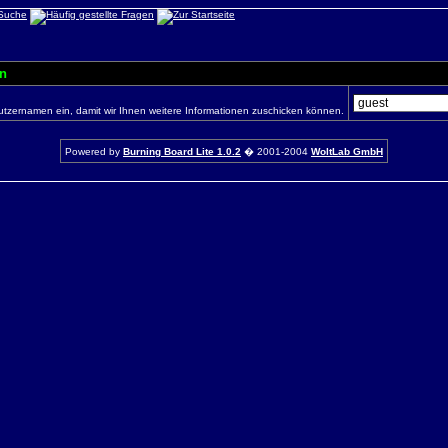
n
utzernamen ein, damit wir Ihnen weitere Informationen zuschicken können.
Powered by
Burning Board Lite 1.0.2
� 2001-2004
WoltLab GmbH